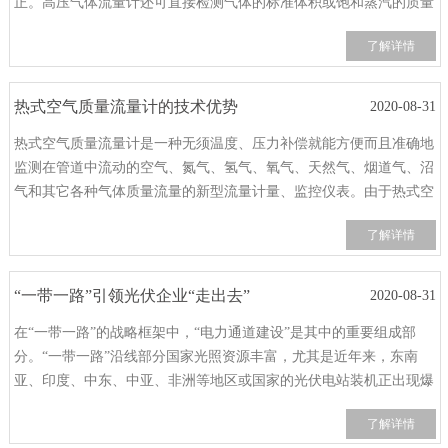
正。高压气体流量计还可直接检测气体的标准体积或饱和蒸汽的质量
流量。高压气体流量计主要用于工业管道介质流体的流量测量,如气
了解详情
体、液体、蒸气等多种介质。高压气体流量计其特点是压
热式空气质量流量计的技术优势
2020-08-31
热式空气质量流量计是一种无须温度、压力补偿就能方便而且准确地
监测在管道中流动的空气、氮气、氢气、氧气、天然气、烟道气、沼
气和其它各种气体质量流量的新型流量计量、监控仪表。由于热式空
气质量流量计结构型式的多样灵活，可满足使用现场的不同需求。尤
了解详情
其是插入式流量计，使最困难的大管径、低流速的流量测量变得
“一带一路”引领光伏企业“走出去”
2020-08-31
在“一带一路”的战略框架中，“电力通道建设”是其中的重要组成部
分。“一带一路”沿线部分国家光照资源丰富，尤其是近年来，东南
亚、印度、中东、中亚、非洲等地区或国家的光伏电站装机正出现爆
发性增长的市场前景，无疑给中国的光伏产业带来新机遇。业内人士
了解详情
告诉记者，如今补贴下调势必会影响光伏开发商的投