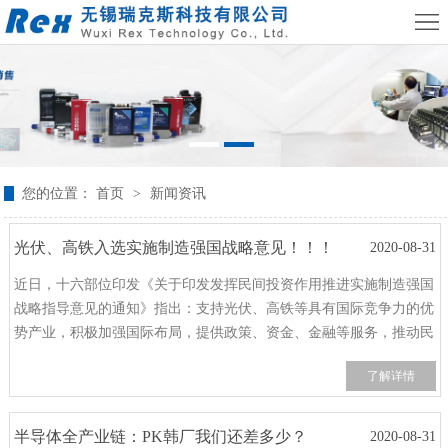
欢迎访问无锡瑞克斯科技有限公司公司官网！
返回首页
首
|
联系我们
页
气
体
产
质
品
新
您的位置：
首页
>
新闻资讯
量
中
闻
服
光伏、高铁入选实施制造强国战略意见！！！
流
2020-08-31
心
资
务
校
近日，十六部位印发《关于印发发挥民间投资作用推进实施制造强国
量
讯
展
准
关
战略指导意见的通知》指出：支持光伏、高铁等具有国际竞争力的优
势产业，积极加强国际布局，提供政策、资金、金融等服务，推动民
控
示
资
于
联
营企业稳妥有序拓展国际新兴市场。该通知由：工业和信息化部国家
了解详情
发展和改革委员会、科学技术部财政部、环境保护部、商务部、中国
制
质
我
系
器
们
我
半导体全产业链：PK韩厂我们还差多少？
2020-08-31