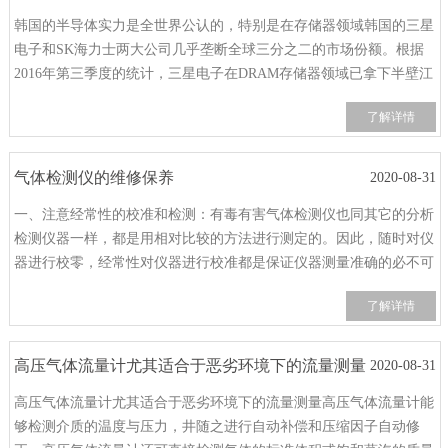
韩国的半导体实力是全世界公认的，特别是在存储器领域韩国的三星
们
电子和SK海力士两大公司几乎垄断全球三分之二的市场份额。根据
2016年第三季度的统计，三星电子在DRAM存储器领域已拿下半壁江
山，达到惊人的50.2%，而另一家韩国大厂SK海力士则占了24.8%的
了解详情
市场份额。而在NAND FLASH这一块，三星电子占全球市占率的
36.6%，SK海力
气体检测仪的维修保养
2020-08-31
一、注意经常性的校准和检测：有毒有害气体检测仪也同其它的分析
检测仪器一样，都是用相对比较的方法进行测定的。因此，随时对仪
器进行校零，经常性对仪器进行校准都是保证仪器测量准确的必不可
少的工作。二、注意各种不同传感器间的检测干扰：一般而言，每种
了解详情
传感器都对应一个特定的检测气体，因此，在选择
高压气体流量计尤其适合于恶劣环境下的流量测量
2020-08-31
高压气体流量计尤其适合于恶劣环境下的流量测量高压气体流量计能
够检测介质的温度与压力，井随之进行自动补偿和压缩因子自动修